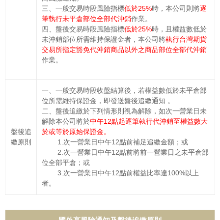
三、一般交易時段風險指標
低於25%
時，本公司則將
逐
筆執行未平倉部位全部代沖銷
作業。
四、盤後交易時段風險指標
低於25%
時，且權益數低於
未沖銷部位所需維持保證金者，本公司將
執行台灣期貨
交易所指定豁免代沖銷商品以外之商品部位全部代沖銷
作業。
一、一般交易時段收盤結算後，若權益數低於未平倉部
位所需維持保證金，即發送盤後追繳通知 。
二、盤後追繳於下列情形則視為解除，如次一營業日未
解除本公司將於
中午12點起逐筆執行代沖銷至權益數大
盤後追
於或等於原始保證金。
繳原則
1.次一營業日中午12點前補足追繳金額；或
2.次一營業日中午12點前將前一營業日之未平倉部
位全部平倉；或
3.次一營業日中午12點前權益比率達100%以上
者。