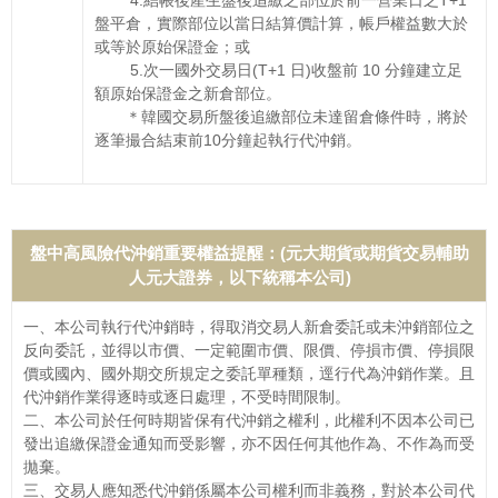
4.結帳後產生盤後追繳之部位於前一營業日之T+1
盤平倉，實際部位以當日結算價計算，帳戶權益數大於
或等於原始保證金；或
5.次一國外交易日(T+1 日)收盤前 10 分鐘建立足
額原始保證金之新倉部位。
＊韓國交易所盤後追繳部位未達留倉條件時，將於
逐筆撮合結束前10分鐘起執行代沖銷。
盤中高風險代沖銷重要權益提醒：(元大期貨或期貨交易輔助
人元大證券，以下統稱本公司)
一、本公司執行代沖銷時，得取消交易人新倉委託或未沖銷部位之
反向委託，並得以市價、一定範圍市價、限價、停損市價、停損限
價或國內、國外期交所規定之委託單種類，逕行代為沖銷作業。且
代沖銷作業得逐時或逐日處理，不受時間限制。
二、本公司於任何時期皆保有代沖銷之權利，此權利不因本公司已
發出追繳保證金通知而受影響，亦不因任何其他作為、不作為而受
拋棄。
三、交易人應知悉代沖銷係屬本公司權利而非義務，對於本公司代