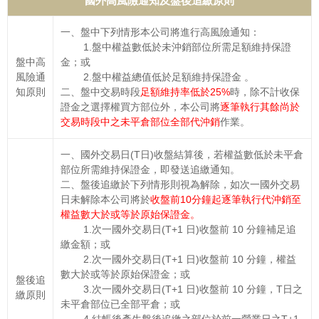
國外高風險通知及盤後追繳原則
一、盤中下列情形本公司將進行高風險通知：
1.盤中權益數低於未沖銷部位所需足額維持保證
盤中高
金；或
風險通
2.盤中權益總值低於足額維持保證金 。
知原則
二、盤中交易時段
足額維持率低於25%
時，除不計收保
證金之選擇權買方部位外，本公司將
逐筆執行其餘尚於
交易時段中之未平倉部位全部代沖銷
作業。
一、國外交易日(T日)收盤結算後，若權益數低於未平倉
部位所需維持保證金，即發送追繳通知。
二、盤後追繳於下列情形則視為解除，如次一國外交易
日未解除本公司將於
收盤前10分鐘起逐筆執行代沖銷至
權益數大於或等於原始保證金。
1.次一國外交易日(T+1 日)收盤前 10 分鐘補足追
繳金額；或
2.次一國外交易日(T+1 日)收盤前 10 分鐘，權益
數大於或等於原始保證金；或
盤後追
3.次一國外交易日(T+1 日)收盤前 10 分鐘，T日之
繳原則
未平倉部位已全部平倉；或