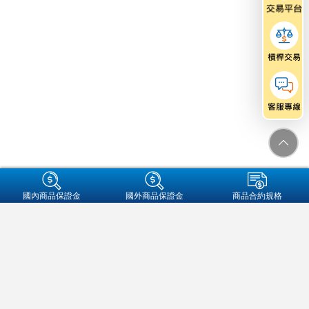
+集團成員
國內商品保證金
國外商品保證金
商品合約規格
金融友善服務專區
個人資料保護法告知事項
資通安全
保密措施
隱私權保護聲明
營業人名稱:元大期貨股份有限公司
統一編號:97179282
地址：104089 台北市中山區南京東路二段77號3樓
客服信箱：futures@yuanta.com