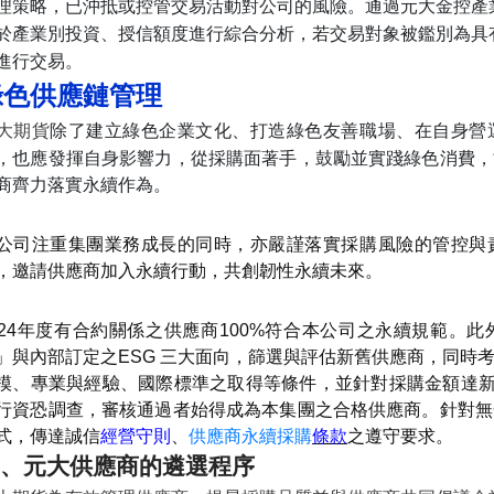
理策略，已沖抵或控管交易活動對公司的風險。通過元大金控產
於產業別投資、授信額度進行綜合分析，若交易對象被鑑別為具
進行交易。
綠色供應鏈管理
大期貨
除了建立綠色企業文化、打造綠色友善職場、在自身營
，也應發揮自身影響力，從採購面著手，鼓勵並實踐綠色消費，
商齊力落實永續作為。
公司注重集團業務成長的同時，亦嚴謹落實採購風險的管控與
，邀請供應商加入永續行動，共創韌性永續未來。
024年度有合約關係之供應商100%符合本公司之永續規範。
」與內部訂定之ESG 三大面向，篩選與評估新舊供應商，同時
模、專業與經驗、國際標準之取得等條件，並針對採購金額達新台幣
行資恐調查，審核通過者始得成為本集團之合格供應商。針對無
式，傳達誠信
經營守則
、
供應商永續採購
條款
之遵守要求。
、元大供應商的遴選程序