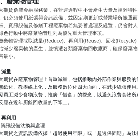
、
廢棄物管理
大期貨係屬金融服務業，在營運過程中不會產生大量及複雜特性
，仍必須使用紙張與資訊設備，並因定期更新或營業場所搬遷而
張、資訊設備及修繕工程廢棄物若無妥善處理及處置，仍會對人
綠色行動中將廢棄物管理列為優先重大管理事項。
廢棄物管理採取減量
(Reduce)
、再利用
(Reuse)
、回收
(Recycle)
始減少廢棄物的產生，並慎選各類廢棄物回收廠商，確保廢棄物
害最小。
、減量
大期貨在廢棄物管理上首重減量，包括推動內外部作業與服務的
無紙化、教學線上化，及服務數位化四大面向，在減少紙張使用
勵員工減少食物浪費，推廣「惜食」的觀念，以避免浪費食物所
反應在近年廚餘回收量的下降上。
、再利用
)
資訊設備汰換與處理
大期貨之資訊設備依據「超過使用年限」或「超過保固期」為汰