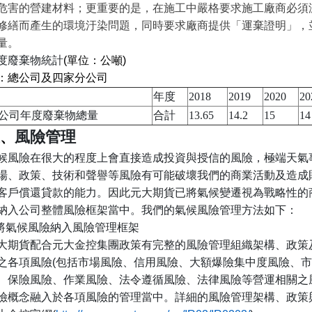
危害的營建材料；更重要的是，在施工中嚴格要求施工廠商必須
修繕而產生的環境汙染問題，同時要求廠商提供「運棄證明」，
量。
度廢棄物統計
(
單位：公噸
) 
：總公司及四家分公司
年度
2018
2019
2020
20
公司年度廢棄物總量
合計
13.65
14.2
15
14
風險管理
、
候風險在很大的程度上會直接造成投資與授信的風險，極端天氣
場、政策、技術和聲譽等風險有可能破壞我們的商業活動及造成
客戶償還貸款的能力。因此元大期貨已將氣候變遷視為戰略性的
納入公司整體風險框架當中。我們的氣候風險管理方法如下：
將氣候風險納入風險管理框架
大期貨配合元大金控集團政策有完整的風險管理組織架構、政策
之各項風險
(
包括市場風險、信用風險、大額爆險集中度風險、市
、保險風險、作業風險、法令遵循風險、法律風險等營運相關之
險概念融入於各項風險的管理當中。詳細的風險管理架構、政策