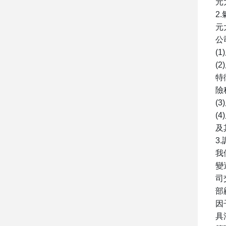
元
2.
元
公
(1)
(2)
特
險
(3)
(4)
及
3.
我
變
司
部
因
具