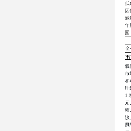
低
因
減
年
圍
全
五
氣
市
和
理
1.
元
臨
險
風