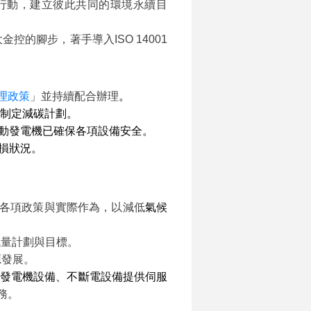
行動，建立彼此共同的環境永續目
大金控的腳步，著手導入
ISO 14001
理政策
」
並持續配合辦理
。
制定減碳計劃
。
動發電機已確保各項設備安全
。
損狀況
。
各項政策與實際作為，以減
低
氣候
減量計劃與目標。
源發展。
有發電機設備、不斷電設備提供伺服
務
。