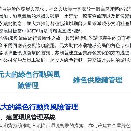
隨著經濟的發展與需求，社會與環境一直處於一個高速運轉的狀
增加，如臭氧層的耗損與破壞、水汙染、廢棄物處理以及氣候變
永續的概念，並大力推行各種協議以期能大量縮減現今文明社會
發展目標當中就有
6
項是與環境直接相關。
金融服務業由於行業屬性之故，其營運活動對環境產生的負面衝
業不需回應或漠視這項議題。元大期貨本著地球公民的角色，積
各項降低環境衝擊的措施，亦朝著建立企業綠色文化的方向邁進
本公司客戶及員工家庭一起投入綠色行動，建立彼此共同的環境
元大的綠色行動與風
綠色供應鏈管理
險管理
元大的綠色行動與風險管理
、建置環境管理系統
大期貨持續推動各項降低環境衝擊的措施，亦朝著建立企業綠色