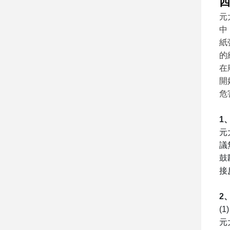
四
元
中
紙
的
在
開
危
1
元
議
鼓
接
2
(1
元