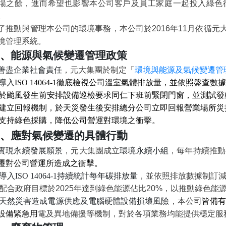
場之餘，進而希望也影響本公司客戶及員工家庭一起投入綠色
。
了推動與管理本公司的環境事務，本公司於
2016
年
11
月依循元
境管理系統。
、
能源與氣候變遷管理政策
善盡企業社會責任
，元大集團於制定
「
環境與能源及氣候變遷管
導入
ISO 14064-1
徹底檢視公司溫室氣體排放量，並依照盤查數據
於颱風發生前安排設備巡檢要求同仁下班前緊閉門窗，並測試發
建立回報機制，於天災發生後安排總分公司立即回報營業場所災
支持綠色採購，降低公司營運對環境之衝擊
。
動
、
應對氣候變遷的具體行
實現永續發展願景
，元大集團成立
環境永續小組
，每年持續推動
遷對公司營運所造成之衝擊
。
導入
ISO 14064-1
持續統計每年碳排放量
，並依照排放數據制訂
配合政府目標於
2025
年達到綠色能源佔比
20%
，以推動綠色能
天然災害造成電源供應及電腦硬體設備損壞風險
，本公司
皆備
設備緊急用電
及異地備援等機制，對於各項業務均能提供穩定服