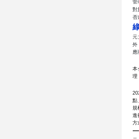
管
對
否
元
外
應
本
理
2
點
規
進
方
一