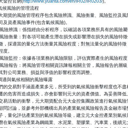
大金控官網
(
http://www.yuanta.com/en/IR02/IR0203/
)
。
氣候風險的管理流程
大期貨的風險管理程序包含風險辨識、風險衡量、風險監控及風
司及資產風險事件
(
包含氣候風險
)
。
風險辨識：係指經由分析程序，以確認各項業務所具有的風險屬
風險衡量：對各項可能產生潛在損失或影響潛在損失的風險特徵
徵，採適當的量化方法衡量其風險程度；對無法量化的風險特徵
程度。
風險監控：依據各項業務的風險限額，評估實際產生的風險程度
風險報告：將風險管理相關資訊陳報相關主管，風險報告的層級
其對公司業務、損益與淨值的影響程度而調整。
調適與氣候相關的風險曝露
們的交易對手涵蓋產業多元，所受到的氣候風險衝擊程度也不盡
遷的危害而造成損失，亦會影響到元大的資產價值。為妥善降低
交易活動的衝擊，元大期貨配合元大金控集團政策進行氣候風險
顧問討論，並參考外部機構出具的產業氣候風險報告及金融市場
子，量化評估產業別的氣候風險等級，建立元大金控產業別氣候
潛在氣候風險產業為鋼鐵業、水泥業、塑膠業、汽車業，後續元