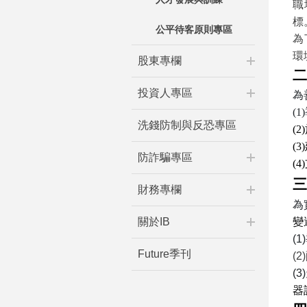
職
標
公平待客原則專區
為
環
股東專欄
二
投資人專區
為
(1)
洗錢防制與反恐專區
(2)
(3)
防詐騙專區
(4)
三
財務專欄
為
關於IB
變
(1)
Future季刊
(2)
(3)
器