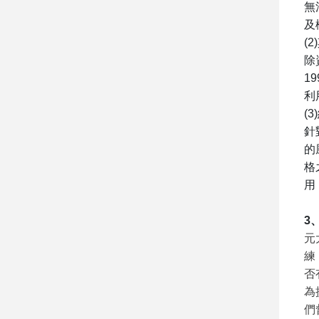
無
及
(2)
除
19
利
(3)
針
的
格
用
3
元
練
否
為
們