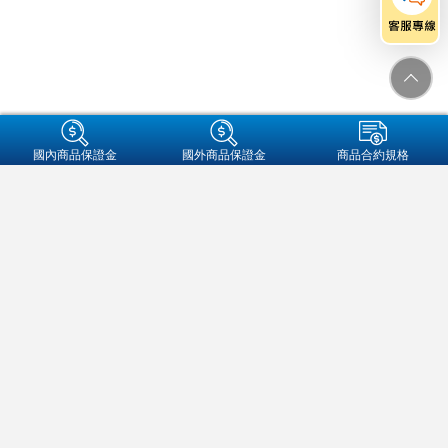
+集團成員
國內商品保證金
國外商品保證金
商品合約規格
金融友善服務專區
個人資料保護法告知事項
資通安全
保密措施
隱私權保護聲明
營業人名稱:元大期貨股份有限公司
統一編號:97179282
地址：104089 台北市中山區南京東路二段77號3樓
客服信箱：futures@yuanta.com
客服專線：
(02)2326-1000
/
0800-333-338(僅供市話撥打)
元大期貨
官方帳號
期權及槓桿保證金契約各類型交易，皆具高財務槓桿特性，交易人可能