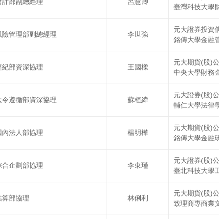
會計部副總經理
呂慧卿
臺灣科技大學
元大證券投資信
風險管理部副總經理
李世強
銘傳大學金融
元大期貨(股)
經紀部資深協理
王國樑
中央大學財務
元大證券(股)
法令遵循部資深協理
蘇桓緯
輔仁大學法律
元大期貨(股)
國內法人部協理
楊明樺
銘傳大學金融
元大證券(股)
綜合企劃部協理
李東瑾
臺北科技大學
元大期貨(股)
結算部協理
林俐利
致理商專商業