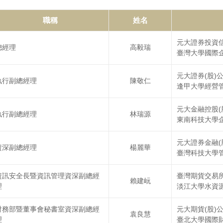
職稱
姓名
元大證券投資信
總經理
高毅瑞
臺灣大學國際
元大證券(股)
執行副總經理
陳敬仁
逢甲大學經營
元大金融控股(
執行副總經理
林瑞源
東南科技大學
元大證券金融(
資深副總經理
楊麗華
臺灣科技大學
資訊安全長暨資訊管理資深副總經
臺灣期貨交易所
賴建岏
理
淡江大學水資
財務部暨董事會秘書室資深副總經
元大期貨(股)
袁良慧
理
臺北大學國際