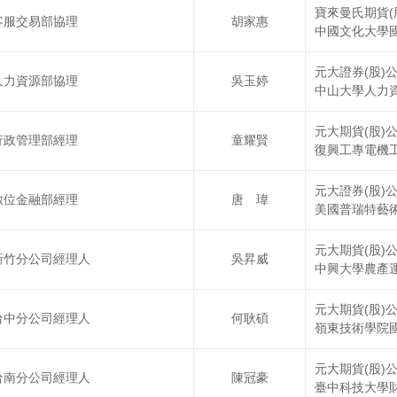
寶來曼氏期貨(
客服交易部協理
胡家惠
中國文化大學
元大證券(股)
人力資源部協理
吳玉婷
中山大學人力
元大期貨(股)
行政管理部經理
童耀賢
復興工專電機
元大證券(股)
數位金融部經理
唐 瑋
美國普瑞特藝
元大期貨(股)
新竹分公司經理人
吳昇威
中興大學農產
元大期貨(股)
台中分公司經理人
何耿碩
嶺東技術學院
元大期貨(股)
台南分公司經理人
陳冠豪
臺中科技大學