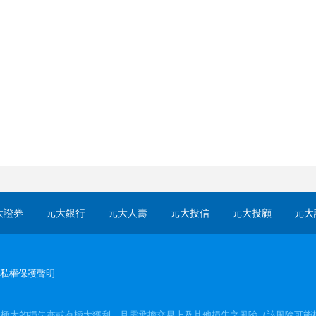
大證券
元大銀行
元大人壽
元大投信
元大投顧
元大
私權保護聲明
受極大的損失亦或有極大獲利，且需承擔交易上及其他損失之風險（該風險可能