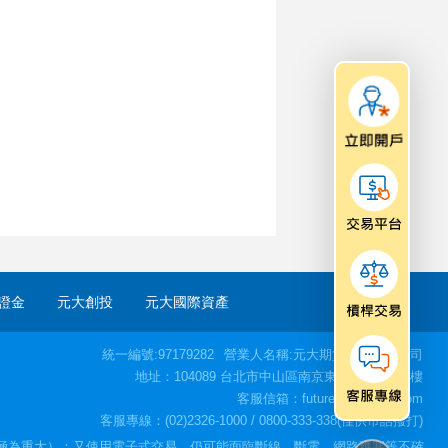
證金
元大創投
元大國際資產
統一編號:97179282
營業人名稱:元大期貨股份有限公司
地址：104089 台北市中山區南京東路二段77號3樓
客服信箱：futures@yuanta.com
客服專線：(02)2326-1000 / 0800-333-338(僅供市話撥打)
極為重大）；又使用電子式交易，仍可能面臨斷線、斷電、網路壅塞等不確