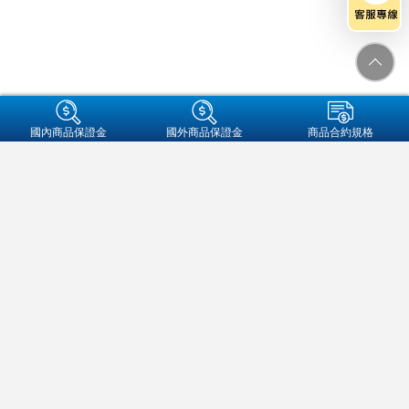
+集團成員
國內商品保證金
國外商品保證金
商品合約規格
金融友善服務專區
個人資料保護法告知事項
資通安全
保密措施
隱私權保護聲明
營業人名稱:元大期貨股份有限公司
統一編號:97179282
地址：104089 台北市中山區南京東路二段77號3樓
客服信箱：futures@yuanta.com
客服專線：
(02)2326-1000
/
0800-333-338(僅供市話撥打)
元大期貨
官方帳號
期權及槓桿保證金契約各類型交易，皆具高財務槓桿特性，交易人可能