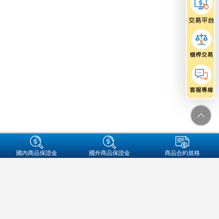
+集團成員
國內商品保證金
國外商品保證金
商品合約規格
金融友善服務專區
個人資料保護法告知事項
資通安全
保密措施
隱私權保護聲明
營業人名稱:元大期貨股份有限公司
統一編號:97179282
地址：104089 台北市中山區南京東路二段77號3樓