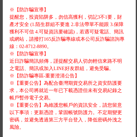
※【防詐騙宣導】
提醒您，投資陷阱多，勿信高獲利，切記3不1要，財
產才安全 (1.陌生群組不要進 2.非法帶單不能跟 3.保障
獲利不可信 4.可疑資訊要確認)，若遇可疑電話、簡訊
或網站，請撥打165反詐騙專線或本公司反詐騙諮詢專
線：02-8712-8890。
※【防詐騙宣導】
近日詐騙簡訊頻傳，謹提醒交易人切勿輕信來路不明
之電話、簡訊或加入LINE好友群組，避免受騙。
※【防詐騙專區-重要澄清公告】
元大期貨投資服務優勢
※【重要公告】為配合臺灣期貨交易所之資安防護要
求，本公司將就近一年已下載憑證但未有交易紀錄之
帳戶暫停電子交易。
電子交易平台重要訊息
※【重要公告】為維護您帳戶的資訊安全，請您留意
以下事項：更新憑證，鞏固帳號防護力。不定期變更
密碼，並避免透過第三方平台登入，降低密碼外洩之
重要澄清公告
風險。