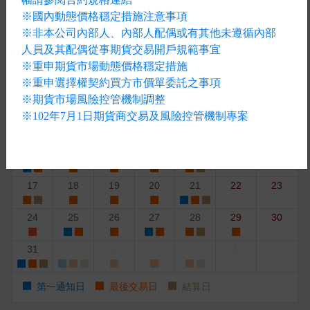
※國內動態價格穩定措施注意事項
交易行事曆
各國例假日
※非本公司內部人、內部人配偶或有其他未遵循內部
«
2026年8月
»
人員及其配偶從事期貨交易開戶規範事宜
※重申期貨市場動態價格穩定措施
周一
周二
周三
周四
周五
周六
周日
※重申選擇權契約買方市價單委託之事項
27
28
29
30
31
1
2
※期貨市場風險控管機制調整
※102年7月1日期貨商交易及風險控管機制專案
3
4
5
6
7
8
9
10
11
12
13
14
15
16
17
18
19
20
21
22
23
24
25
26
27
28
29
30
31
1
2
3
4
5
6
第一通知日
最後交易日
結算日