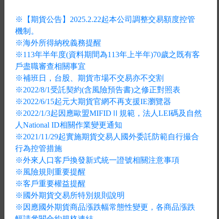
※【期貨公告】
2025.2.22起
本公司調整交易額度控管
槓桿
交易商
機制
。
※海外所得納稅義務提醒
※113年半年度(資料期間為113年上半年)70歲之既有客
戶盡職審查相關事宜
※補班日，台股、期貨市場不交易亦不交割
差價契約
※2022/8/1受託契約(含風險預告書)之修正對照表
※2022/6/15起
元大期貨官網
不再支援IE瀏覽器
※2022/1/3起因應歐盟MIFIDⅡ規範，法人LEI碼及自然
人National ID相關作業變更通知
元大
智能網
※2021/11/29起實施期貨交易人國外委託防範自行撮合
行為控管措施
※外來人口客戶換發新式統一證號相關注意事項
※風險規則重要提醒
※客戶重要權益提醒
互動課程
智能策略
精選專欄
※國外期貨交易所特別規則說明
最多元
最方便
最快報
※因應國外期貨商品漲跌幅常態性變更，各商品漲跌
幅請參閱合約規格連結