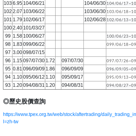
103
6.95
104/06/21
104/06/30
104/06/17~1
102
2.07
103/06/22
103/06/30
103/06/18~1
101
1.79
102/06/17
102/06/28
102/06/13~1
100
2.40
101/03/27
99
1.58
100/06/27
100/06/23~1
98
1.83
099/06/22
099/06/18~0
97
3.00
098/07/15
96
1.15
097/07/30
1.72
097/07/30
097/07/26~0
95
0.81
096/09/09
1.86
096/09/09
096/09/05~0
94
1.10
095/06/12
1.10
095/09/17
095/09/13~0
93
1.20
094/08/31
1.20
094/08/31
094/08/27~0
◎歷史股價查詢
https://www.tpex.org.tw/web/stock/aftertrading/daily_trading_i
l=zh-tw