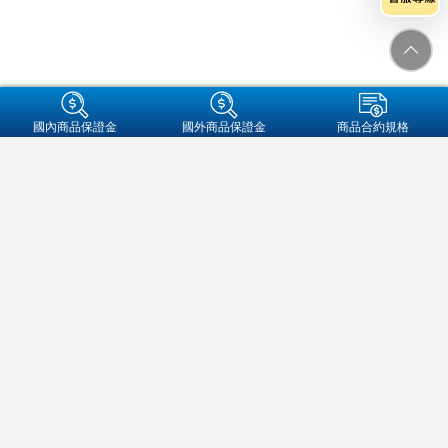
+集團成員
國內商品保證金
國外商品保證金
商品合約規格
金融友善服務專區
個人資料保護法告知事項
資通安全
保密措施
隱私權保護聲明
營業人名稱:元大期貨股份有限公司
統一編號:97179282
地址：104089 台北市中山區南京東路二段77號3樓
客服信箱：futures@yuanta.com
客服專線：
(02)2326-1000
/
0800-333-338(僅供市話撥打)
元大期貨
官方帳號
期權及槓桿保證金契約各類型交易，皆具高財務槓桿特性，交易人可能
承受極大的損失亦或有極大獲利，且需承擔交易上及其他損失之風險