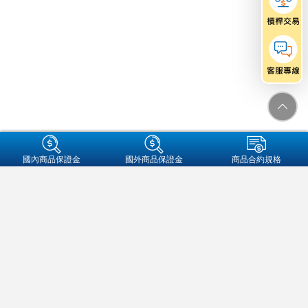
+集團成員
國內商品保證金
國外商品保證金
商品合約規格
金融友善服務專區
個人資料保護法告知事項
資通安全
保密措施
隱私權保護聲明
營業人名稱:元大期貨股份有限公司
統一編號:97179282
地址：104089 台北市中山區南京東路二段77號3樓
客服信箱：futures@yuanta.com
客服專線：
(02)2326-1000
/
0800-333-338(僅供市話撥打)