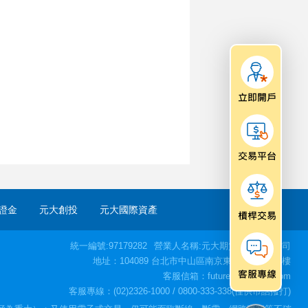
證金
元大創投
元大國際資產
統一編號:97179282
營業人名稱:元大期貨股份有限公司
地址：104089 台北市中山區南京東路二段77號3樓
客服信箱：futures@yuanta.com
客服專線：(02)2326-1000 / 0800-333-338(僅供市話撥打)