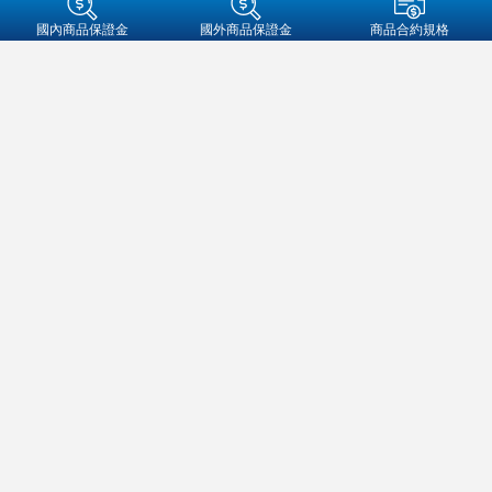
+集團成員
國內商品保證金
國外商品保證金
商品合約規格
金融友善服務專區
個人資料保護法告知事項
資通安全
保密措施
隱私權保護聲明
營業人名稱:元大期貨股份有限公司
統一編號:97179282
地址：104089 台北市中山區南京東路二段77號3樓
客服信箱：futures@yuanta.com
客服專線：
(02)2326-1000
/
0800-333-338(僅供市話撥打)
元大期貨
官方帳號
期權及槓桿保證金契約各類型交易，皆具高財務槓桿特性，交易人可能
承受極大的損失亦或有極大獲利，且需承擔交易上及其他損失之風險
（該風險可能極為重大）；又使用電子式交易，仍可能面臨斷線、斷
電、網路壅塞等不確定因素，致使買賣指令無法即時傳送或延遲。以上
風險甚為簡要，對所有投資風險及影響市場行情之因素無法逐一詳述，
交易人應依自身之財務狀況、經驗、目標及其他相關情況，審慎評估此
類交易是否合宜，交易人也應確認完全瞭解個別契約、交易及合約權利
義務特性及所暴露損失風險的特性及範圍後為之。且本公司將不負責工