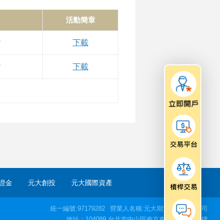
活動簡章
會
下載
會
下載
證金
元大創投
元大國際資產
統一編號:97179282
營業人名稱:元大期貨股份有限公司
地址：104089 台北市中山區南京東路二段77號3樓