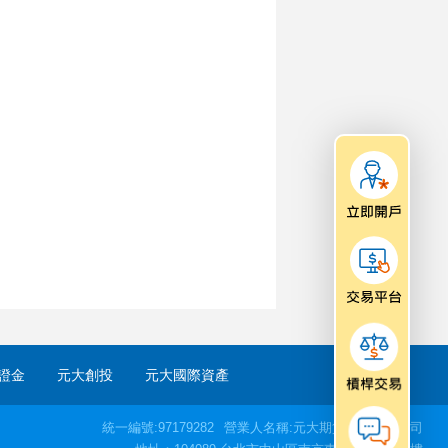
證金
元大創投
元大國際資產
統一編號:97179282
營業人名稱:元大期貨股份有限公司