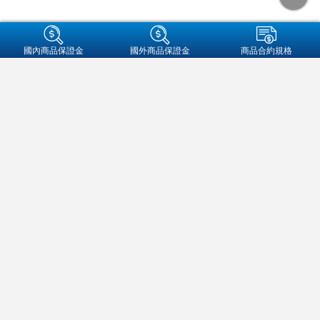
+集團成員
國內商品保證金
國外商品保證金
商品合約規格
金融友善服務專區
個人資料保護法告知事項
資通安全
保密措施
隱私權保護聲明
營業人名稱:元大期貨股份有限公司
統一編號:97179282
地址：104089 台北市中山區南京東路二段77號3樓
客服信箱：futures@yuanta.com
客服專線：
(02)2326-1000
/
0800-333-338(僅供市話撥打)
元大期貨
官方帳號
期權及槓桿保證金契約各類型交易，皆具高財務槓桿特性，交易人可能
承受極大的損失亦或有極大獲利，且需承擔交易上及其他損失之風險
（該風險可能極為重大）；又使用電子式交易，仍可能面臨斷線、斷
電、網路壅塞等不確定因素，致使買賣指令無法即時傳送或延遲。以上
風險甚為簡要，對所有投資風險及影響市場行情之因素無法逐一詳述，