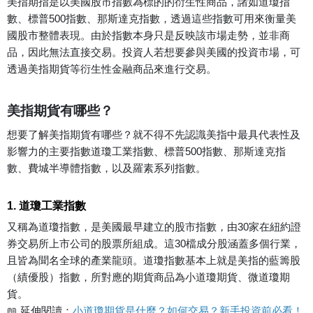
美指期指是以美國股市指數為標的的衍生性商品，諸如道瓊指
數、標普500指數、那斯達克指數，透過這些指數可用來衡量美
國股市整體表現。由於指數本身只是反映該市場走勢，並非商
品，因此無法直接交易。投資人若想要參與美國的投資市場，可
透過美指期貨等衍生性金融商品來進行交易。
美指期貨有哪些？
想要了解美指期貨有哪些？就不得不先認識美指中最具代表性及
影響力的主要指數道瓊工業指數、標普500指數、那斯達克指
數、費城半導體指數，以及羅素系列指數。
1. 道瓊工業指數
又稱為道瓊指數，是美國最早建立的股市指數，由30家在紐約證
券交易所上市公司的股票所組成。這30檔成分股涵蓋多個行業，
且皆為聞名全球的產業龍頭。道瓊指數基本上就是美指的藍籌股
（績優股）指數，所對應的期貨商品為小道瓊期貨、微道瓊期
貨。
📖 延伸閱讀：
小道瓊期貨是什麼？如何交易？新手投資前必看！