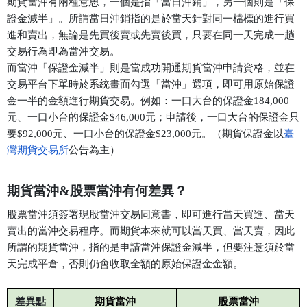
期貨當沖有兩種意思，一個是指「當日沖銷」，另一個則是「保
證金減半」。所謂當日沖銷指的是於當天針對同一檔標的進行買
進和賣出，無論是先買後賣或先賣後買，只要在同一天完成一趟
交易行為即為當沖交易。
而當沖「保證金減半」則是當成功開通期貨當沖申請資格，並在
交易平台下單時於系統畫面勾選「當沖」選項，即可用原始保證
金一半的金額進行期貨交易。例如：一口大台的保證金184,000
元、一口小台的保證金$46,000元；申請後，一口大台的保證金只
要$92,000元、一口小台的保證金$23,000元。（期貨保證金以
臺
灣期貨交易所
公告為主）
期貨當沖&股票當沖有何差異？
股票當沖須簽署現股當沖交易同意書，即可進行當天買進、當天
賣出的當沖交易程序。而期貨本來就可以當天買、當天賣，因此
所謂的期貨當沖，指的是申請當沖保證金減半，但要注意須於當
天完成平倉，否則仍會收取全額的原始保證金金額。
差異點
期貨當沖
股票當沖