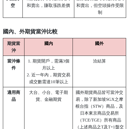
空
和賣出，賺取漲跌差價
和賣出，但空頭操作受限
制
國內
、
外期貨當沖比較
期貨當
國內
國外
沖
當沖條
1. 期貨開戶，需滿3個
洽結算
件
月以上
2. 近一年內，期貨交易
成交數需達10筆以上
適用商
大台、小台、電子期
國外期貨商品皆可當沖交
品
貨、金融期貨
易，除了新加坡SGX之摩
根台指（STW）商品，及
日本東京商品交易所
（TCE/TGE）所有商品
（上述商品之T及T+1盤交