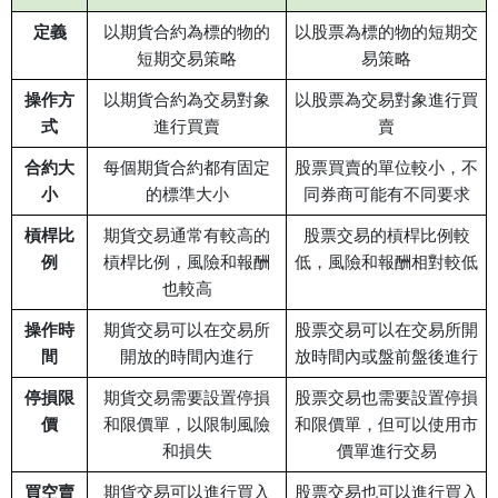
定義
以期貨合約為標的物的
以股票為標的物的短期交
短期交易策略
易策略
操作方
以期貨合約為交易對象
以股票為交易對象進行買
式
進行買賣
賣
合約大
每個期貨合約都有固定
股票買賣的單位較小，不
小
的標準大小
同券商可能有不同要求
槓桿比
期貨交易通常有較高的
股票交易的槓桿比例較
例
槓桿比例，風險和報酬
低，風險和報酬相對較低
也較高
操作時
期貨交易可以在交易所
股票交易可以在交易所開
間
開放的時間內進行
放時間內或盤前盤後進行
停損限
期貨交易需要設置停損
股票交易也需要設置停損
價
和限價單，以限制風險
和限價單，但可以使用市
和損失
價單進行交易
買空賣
期貨交易可以進行買入
股票交易也可以進行買入