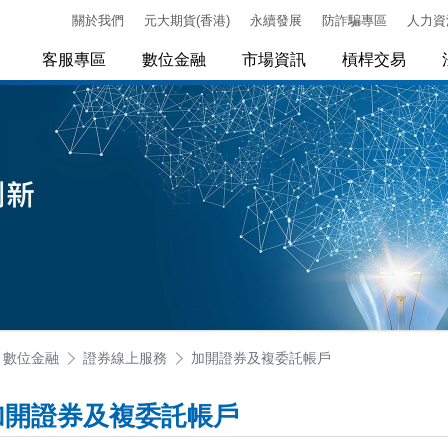
關於我們
元大期貨(香港)
永續發展
防詐騙專區
人力資
客服專區
數位金融
市場資訊
槓桿交易
數位金融
證券線上服務
加開證券及複委託帳戶
加開證券及複委託帳戶