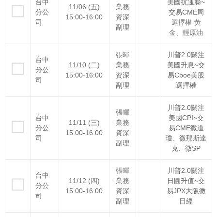
台中
美國抗通膨~
11/06 (五)
業務
分公
交易CME周
15:00-16:00
資深
司
選擇權-黃
副理
金、輕原油
張暉
川普2.0關注
台中
11/10 (二)
業務
美國升息~交
分公
15:00-16:00
資深
易Cboe美股
司
副理
選擇權
川普2.0關注
張暉
台中
美國CPI~交
11/11 (三)
業務
分公
易CME微道
15:00-16:00
資深
司
瓊、微那斯達
副理
克、微SP
張暉
川普2.0關注
台中
11/12 (四)
業務
日圓升值~交
分公
15:00-16:00
資深
易JPX大阪微
司
副理
日經