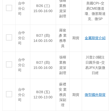
張暉
台中
美國CPI~交
8/26 (三)
業務
分公
易CME微道
15:00-16:00
資深
司
瓊、微那斯達
副理
克、微SP
羅俊
台中
8/27 (四)
彥 業
分公
期貨
金屬期貨介紹
14:00-15:00
務專
司
員
張暉
川普2.0關注
台中
8/27 (四)
業務
日圓升值~交
分公
15:00-16:00
資深
易JPX大阪微
司
副理
日經
蘇禮
台中
安 業
8/28 (五)
分公
務資
期貨
微型國外期貨
12:00-13:00
司
深副
理