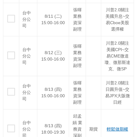
張暉
川普2.0關注
台中
8/11 (二)
業務
美國升息~交
分公
15:00-16:00
資深
易Cboe美股
司
副理
選擇權
川普2.0關注
張暉
台中
美國CPI~交
8/12 (三)
業務
分公
易CME微道
15:00-16:00
資深
司
瓊、微那斯達
副理
克、微SP
張暉
川普2.0關注
台中
8/13 (四)
業務
日圓升值~交
分公
15:00-16:00
資深
易JPX大阪微
司
副理
日經
邱孟
台中
娟 業
8/13 (四)
分公
務資
期貨
輕鬆做期權
18:00-19:30
司
深副