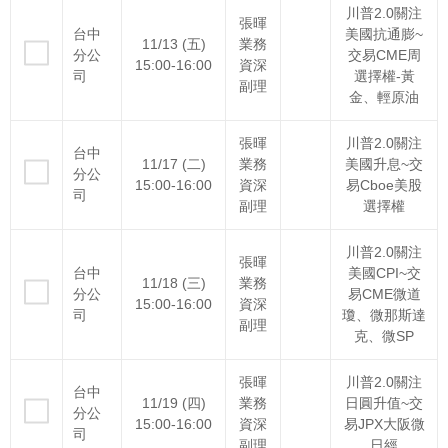
川普2.0關注
張暉
台中
美國抗通膨~
11/13 (五)
業務
分公
交易CME周
15:00-16:00
資深
司
選擇權-黃
副理
金、輕原油
張暉
川普2.0關注
台中
11/17 (二)
業務
美國升息~交
分公
15:00-16:00
資深
易Cboe美股
司
副理
選擇權
川普2.0關注
張暉
台中
美國CPI~交
11/18 (三)
業務
分公
易CME微道
15:00-16:00
資深
司
瓊、微那斯達
副理
克、微SP
張暉
川普2.0關注
台中
11/19 (四)
業務
日圓升值~交
分公
15:00-16:00
資深
易JPX大阪微
司
副理
日經