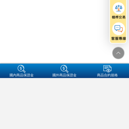
+集團成員
國內商品保證金
國外商品保證金
商品合約規格
金融友善服務專區
個人資料保護法告知事項
資通安全
保密措施
隱私權保護聲明
營業人名稱:元大期貨股份有限公司
統一編號:97179282
地址：104089 台北市中山區南京東路二段77號3樓
客服信箱：futures@yuanta.com
客服專線：
(02)2326-1000
/
0800-333-338(僅供市話撥打)