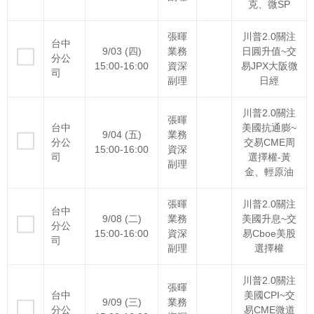
克、微SP
張暉
川普2.0關注
台中
9/03 (四)
業務
日圓升值~交
分公
15:00-16:00
資深
易JPX大阪微
司
副理
日經
川普2.0關注
張暉
台中
美國抗通膨~
9/04 (五)
業務
分公
交易CME周
15:00-16:00
資深
司
選擇權-黃
副理
金、輕原油
張暉
川普2.0關注
台中
9/08 (二)
業務
美國升息~交
分公
15:00-16:00
資深
易Cboe美股
司
副理
選擇權
川普2.0關注
張暉
台中
美國CPI~交
9/09 (三)
業務
分公
易CME微道