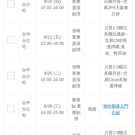
8/20 (四)
業務
日圓升值~交
分公
15:00-16:00
資深
易JPX大阪微
司
副理
日經
川普2.0關注
張暉
台中
美國抗通膨~
8/21 (五)
業務
分公
交易CME周
15:00-16:00
資深
司
選擇權-黃
副理
金、輕原油
張暉
川普2.0關注
台中
8/25 (二)
業務
美國升息~交
分公
15:00-16:00
資深
易Cboe美股
司
副理
選擇權
陳惠
台中
8/26 (三)
如 業
海外期貨入門
分公
期貨
14:00-15:00
務副
介紹
司
理
川普2.0關注