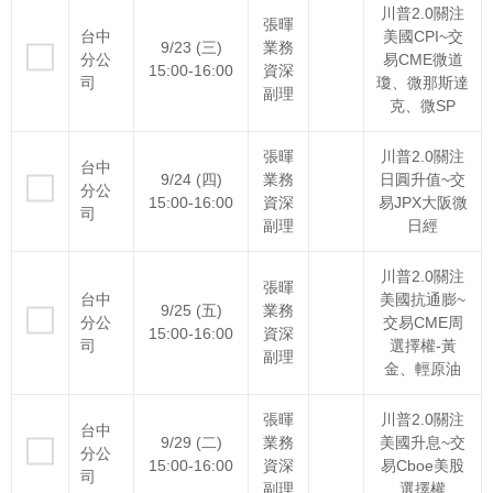
川普2.0關注
張暉
台中
美國CPI~交
9/23 (三)
業務
分公
易CME微道
15:00-16:00
資深
司
瓊、微那斯達
副理
克、微SP
張暉
川普2.0關注
台中
9/24 (四)
業務
日圓升值~交
分公
15:00-16:00
資深
易JPX大阪微
司
副理
日經
川普2.0關注
張暉
台中
美國抗通膨~
9/25 (五)
業務
分公
交易CME周
15:00-16:00
資深
司
選擇權-黃
副理
金、輕原油
張暉
川普2.0關注
台中
9/29 (二)
業務
美國升息~交
分公
15:00-16:00
資深
易Cboe美股
司
副理
選擇權