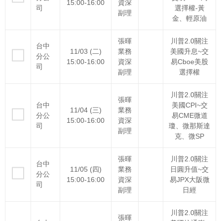
15:00-16:00
資深
司
選擇權-黃
副理
金、輕原油
張暉
川普2.0關注
台中
11/03 (二)
業務
美國升息~交
分公
15:00-16:00
資深
易Cboe美股
司
副理
選擇權
川普2.0關注
張暉
台中
美國CPI~交
11/04 (三)
業務
分公
易CME微道
15:00-16:00
資深
司
瓊、微那斯達
副理
克、微SP
張暉
川普2.0關注
台中
11/05 (四)
業務
日圓升值~交
分公
15:00-16:00
資深
易JPX大阪微
司
副理
日經
川普2.0關注
張暉