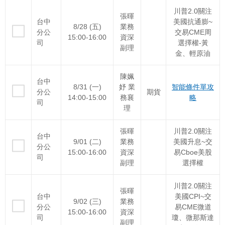
川普2.0關注
張暉
台中
美國抗通膨~
8/28 (五)
業務
分公
交易CME周
15:00-16:00
資深
司
選擇權-黃
副理
金、輕原油
陳姵
台中
8/31 (一)
妤 業
智能條件單攻
分公
期貨
14:00-15:00
務襄
略
司
理
張暉
川普2.0關注
台中
9/01 (二)
業務
美國升息~交
分公
15:00-16:00
資深
易Cboe美股
司
副理
選擇權
川普2.0關注
張暉
台中
美國CPI~交
9/02 (三)
業務
分公
易CME微道
15:00-16:00
資深
司
瓊、微那斯達
副理