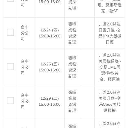
15:00-16:00
資深
司
瓊、微那斯達
副理
克、微SP
張暉
川普2.0關注
台中
12/24 (四)
業務
日圓升值~交
分公
15:00-16:00
資深
易JPX大阪微
司
副理
日經
川普2.0關注
張暉
台中
美國抗通膨~
12/25 (五)
業務
分公
交易CME周
15:00-16:00
資深
司
選擇權-黃
副理
金、輕原油
張暉
川普2.0關注
台中
12/29 (二)
業務
美國升息~交
分公
15:00-16:00
資深
易Cboe美股
司
副理
選擇權
川普2.0關注
張暉