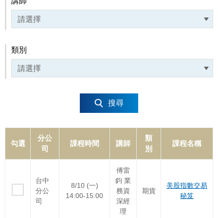
講師
類別
搜尋
分公
類
勾選
課程時間
講師
課程名稱
司
別
傅雷
台中
鈞 業
8/10 (一)
美股指數交易
分公
務資
期貨
14:00-15:00
秘笈
司
深經
理