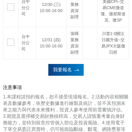
台中
美國CPI~交
12/30 (三)
業務
分公
易CME微道
15:00-16:00
資深
司
瓊、微那斯達
副理
克、微SP
張暉
川普2.0關注
台中
12/31 (四)
業務
日圓升值~交
分公
15:00-16:00
資深
易JPX大阪微
司
副理
日經
我要報名
注意事項
1.本課程請預約報名，恕不接受現場報名。2.活動內容相關圖
表及數據參考，依歷史數據進行繪製及統計，並不具預測未
來之能力與代表未來獲利，投資人參考使用前需審慎評估。
3.期貨及選擇權交易財務槓桿高，交易人請慎重考量自身財
務能力，並特別留意控管個人部位及投資風險。4.使用電子
下單交易委託買賣時，仍可能面臨斷線、斷電、網路壅塞等