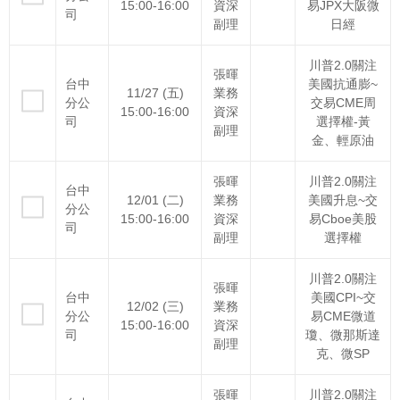
15:00-16:00
資深
易JPX大阪微
司
副理
日經
川普2.0關注
張暉
台中
美國抗通膨~
11/27 (五)
業務
分公
交易CME周
15:00-16:00
資深
司
選擇權-黃
副理
金、輕原油
張暉
川普2.0關注
台中
12/01 (二)
業務
美國升息~交
分公
15:00-16:00
資深
易Cboe美股
司
副理
選擇權
川普2.0關注
張暉
台中
美國CPI~交
12/02 (三)
業務
分公
易CME微道
15:00-16:00
資深
司
瓊、微那斯達
副理
克、微SP
張暉
川普2.0關注