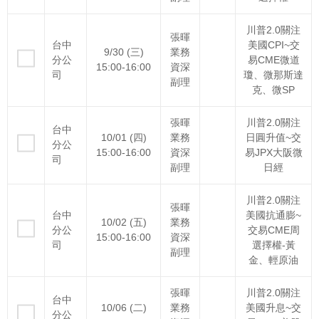
川普2.0關注
張暉
台中
美國CPI~交
9/30 (三)
業務
分公
易CME微道
15:00-16:00
資深
司
瓊、微那斯達
副理
克、微SP
張暉
川普2.0關注
台中
10/01 (四)
業務
日圓升值~交
分公
15:00-16:00
資深
易JPX大阪微
司
副理
日經
川普2.0關注
張暉
台中
美國抗通膨~
10/02 (五)
業務
分公
交易CME周
15:00-16:00
資深
司
選擇權-黃
副理
金、輕原油
張暉
川普2.0關注
台中
10/06 (二)
業務
美國升息~交
分公