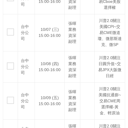
15:00-16:00
資深
易Cboe美股
司
副理
選擇權
川普2.0關注
張暉
台中
美國CPI~交
10/07 (三)
業務
分公
易CME微道
15:00-16:00
資深
司
瓊、微那斯達
副理
克、微SP
張暉
川普2.0關注
台中
10/08 (四)
業務
日圓升值~交
分公
15:00-16:00
資深
易JPX大阪微
司
副理
日經
川普2.0關注
張暉
台中
美國抗通膨~
10/09 (五)
業務
分公
交易CME周
15:00-16:00
資深
司
選擇權-黃
副理
金、輕原油
張暉
川普2.0關注