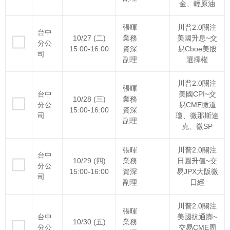
金、輕原油
張暉
川普2.0關注
台中
10/27 (二)
業務
美國升息~交
分公
15:00-16:00
資深
易Cboe美股
司
副理
選擇權
川普2.0關注
張暉
台中
美國CPI~交
10/28 (三)
業務
分公
易CME微道
15:00-16:00
資深
司
瓊、微那斯達
副理
克、微SP
張暉
川普2.0關注
台中
10/29 (四)
業務
日圓升值~交
分公
15:00-16:00
資深
易JPX大阪微
司
副理
日經
川普2.0關注
張暉
台中
美國抗通膨~
10/30 (五)
業務
分公
交易CME周