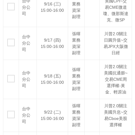
台中
美國CPI~交
9/16 (三)
業務
分公
易CME微道
15:00-16:00
資深
司
瓊、微那斯達
副理
克、微SP
張暉
川普2.0關注
台中
9/17 (四)
業務
日圓升值~交
分公
15:00-16:00
資深
易JPX大阪微
司
副理
日經
川普2.0關注
張暉
台中
美國抗通膨~
9/18 (五)
業務
分公
交易CME周
15:00-16:00
資深
司
選擇權-黃
副理
金、輕原油
張暉
川普2.0關注
台中
9/22 (二)
業務
美國升息~交
分公
15:00-16:00
資深
易Cboe美股
司
副理
選擇權