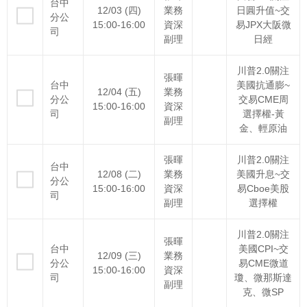
台中
12/03 (四)
業務
日圓升值~交
分公
15:00-16:00
資深
易JPX大阪微
司
副理
日經
川普2.0關注
張暉
台中
美國抗通膨~
12/04 (五)
業務
分公
交易CME周
15:00-16:00
資深
司
選擇權-黃
副理
金、輕原油
張暉
川普2.0關注
台中
12/08 (二)
業務
美國升息~交
分公
15:00-16:00
資深
易Cboe美股
司
副理
選擇權
川普2.0關注
張暉
台中
美國CPI~交
12/09 (三)
業務
分公
易CME微道
15:00-16:00
資深
司
瓊、微那斯達
副理
克、微SP