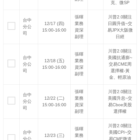
克、微SP
張暉
川普2.0關注
台中
12/17 (四)
業務
日圓升值~交
分公
15:00-16:00
資深
易JPX大阪微
司
副理
日經
川普2.0關注
張暉
台中
美國抗通膨~
12/18 (五)
業務
分公
交易CME周
15:00-16:00
資深
司
選擇權-黃
副理
金、輕原油
張暉
川普2.0關注
台中
12/22 (二)
業務
美國升息~交
分公
15:00-16:00
資深
易Cboe美股
司
副理
選擇權
川普2.0關注
張暉
台中
美國CPI~交
12/23 (三)
業務
分公
易CME微道