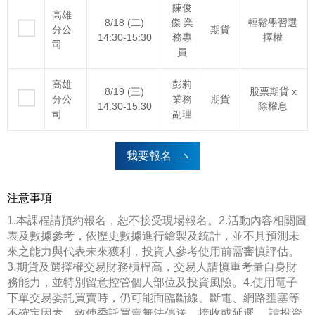
陳俊
高雄
8/18 (二)
傑 業
輕鬆學習選
分公
期貨
14:30-15:30
務專
擇權
司
員
高雄
彭莉
8/19 (三)
股票期貨 x
分公
業務
期貨
14:30-15:30
除權息
司
副理
我要報名
注意事項
1.本課程請預約報名，恕不接受現場報名。2.活動內容相關圖
表及數據參考，依歷史數據進行繪製及統計，並不具預測未
來之能力與代表未來獲利，投資人參考使用前需審慎評估。
3.期貨及選擇權交易財務槓桿高，交易人請慎重考量自身財
務能力，並特別留意控管個人部位及投資風險。4.使用電子
下單交易委託買賣時，仍可能面臨斷線、斷電、網路壅塞等
不確定因素，致使委託買賣無法傳送、接收或延遲， 請投資