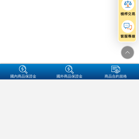
+集團成員
國內商品保證金
國外商品保證金
商品合約規格
金融友善服務專區
個人資料保護法告知事項
資通安全
保密措施
隱私權保護聲明
營業人名稱:元大期貨股份有限公司
統一編號:97179282
地址：104089 台北市中山區南京東路二段77號3樓
客服信箱：futures@yuanta.com
客服專線：
(02)2326-1000
/
0800-333-338(僅供市話撥打)