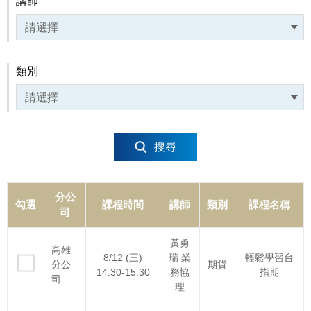
講師
類別
搜尋
分公
勾選
課程時間
講師
類別
課程名稱
司
黃勇
高雄
8/12 (三)
瑞 業
輕鬆學習台
分公
期貨
14:30-15:30
務協
指期
司
理