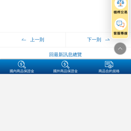
上一則
下一則
回最新訊息總覽
+集團成員
國內商品保證金
國外商品保證金
商品合約規格
金融友善服務專區
個人資料保護法告知事項
資通安全
保密措施
隱私權保護聲明
營業人名稱:元大期貨股份有限公司
統一編號:97179282
地址：104089 台北市中山區南京東路二段77號3樓
客服信箱：futures@yuanta.com
客服專線：
(02)2326-1000
/
0800-333-338(僅供市話撥打)