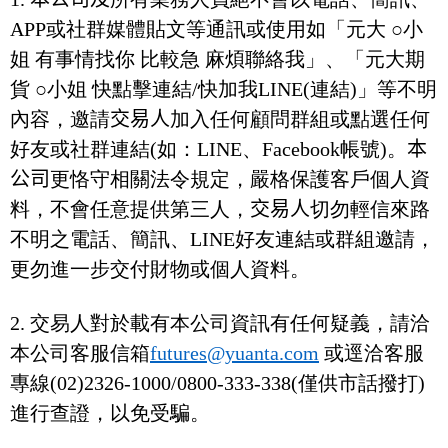
APP或社群媒體貼文等通訊或使用如「元大 ○小
姐 有事情找你 比較急 麻煩聯絡我」、「元大期
貨 ○小姐 快點擊連結/快加我LINE(連結)」等不明
內容，邀請
交易人
加入任何顧問群組或點選任何
好友或社群連結(如：LINE、Facebook帳號)。
本
公司
更恪守相關法令規定，嚴格保護客戶個人資
料，不會任意提供第三人，
交易人
切勿輕信來路
不明之電話、簡訊、LINE好友連結或群組邀請，
更勿進一步交付財物或個人資料。
2.
交易人對於載有本公司資訊有任何疑義，請洽
本公司客服信箱
futures@yuanta.com
或逕洽客服
專線
(02)2326-1000/0800-333-338(僅供市話撥打)
進行查證，以免受騙。