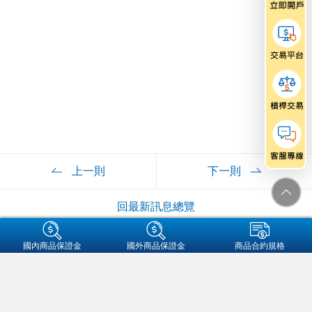
上一則
下一則
回最新訊息總覽
+集團成員
國內商品保證金
國外商品保證金
商品合約規格
金融友善服務專區
個人資料保護法告知事項
資通安全
保密措施
隱私權保護聲明
營業人名稱:元大期貨股份有限公司