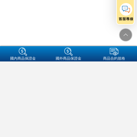
+集團成員
國內商品保證金
國外商品保證金
商品合約規格
金融友善服務專區
個人資料保護法告知事項
資通安全
保密措施
隱私權保護聲明
營業人名稱:元大期貨股份有限公司
統一編號:97179282
地址：104089 台北市中山區南京東路二段77號3樓
客服信箱：futures@yuanta.com
客服專線：
(02)2326-1000
/
0800-333-338(僅供市話撥打)
元大期貨
官方帳號