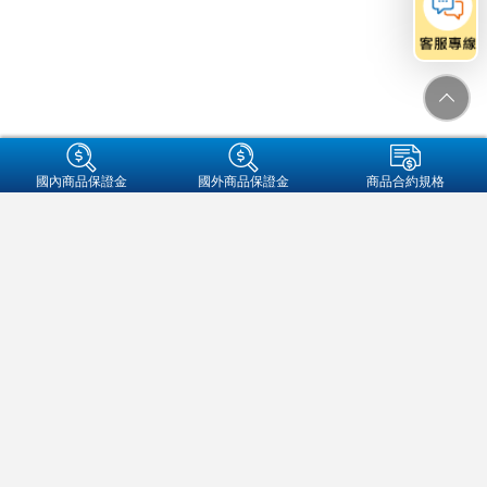
+集團成員
國內商品保證金
國外商品保證金
商品合約規格
金融友善服務專區
個人資料保護法告知事項
資通安全
保密措施
隱私權保護聲明
營業人名稱:元大期貨股份有限公司
統一編號:97179282
地址：104089 台北市中山區南京東路二段77號3樓
客服信箱：futures@yuanta.com
客服專線：
(02)2326-1000
/
0800-333-338(僅供市話撥打)
元大期貨
官方帳號