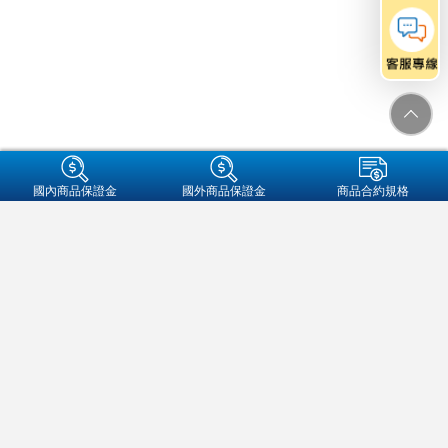
+集團成員
國內商品保證金
國外商品保證金
商品合約規格
金融友善服務專區
個人資料保護法告知事項
資通安全
保密措施
隱私權保護聲明
營業人名稱:元大期貨股份有限公司
統一編號:97179282
地址：104089 台北市中山區南京東路二段77號3樓
客服信箱：futures@yuanta.com
客服專線：
(02)2326-1000
/
0800-333-338(僅供市話撥打)
元大期貨
官方帳號